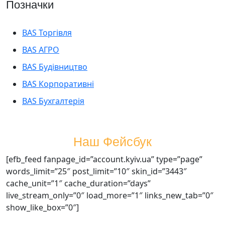
Позначки
BAS Торгівля
BAS АГРО
BAS Будівництво
BAS Корпоративні
BAS Бухгалтерія
Наш Фейсбук
[efb_feed fanpage_id=”account.kyiv.ua” type=”page”
words_limit=”25″ post_limit=”10″ skin_id=”3443″
cache_unit=”1″ cache_duration=”days”
live_stream_only=”0″ load_more=”1″ links_new_tab=”0″
show_like_box=”0″]