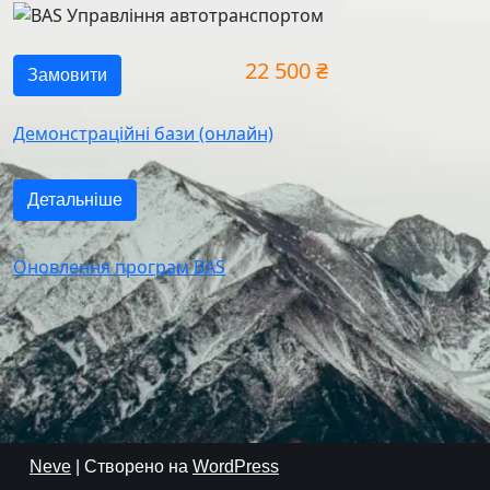
22 500 ₴
Замовити
Демонстраційні бази (онлайн)
Детальніше
Оновлення програм BAS
Neve
| Створено на
WordPress