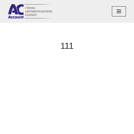
Перейти
до
вмісту
111